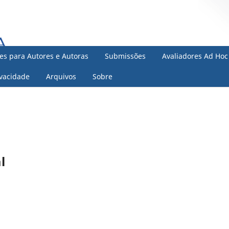
zes para Autores e Autoras
Submissões
Avaliadores Ad Hoc
ivacidade
Arquivos
Sobre
l