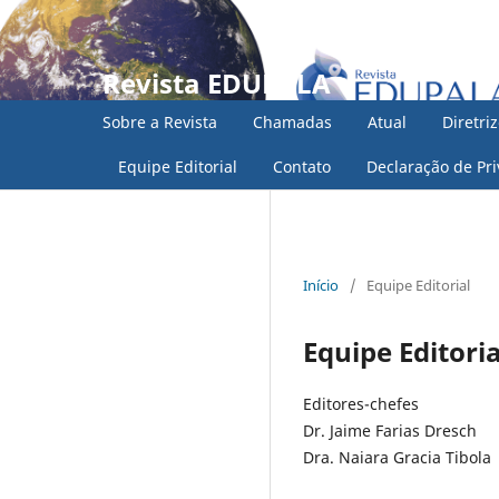
Revista EDUPALA
Sobre a Revista
Chamadas
Atual
Diretri
Equipe Editorial
Contato
Declaração de Pr
Início
/
Equipe Editorial
Equipe Editoria
Editores-chefes
Dr. Jaime Farias Dresch
Dra. Naiara Gracia Tibola