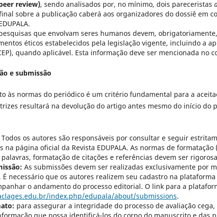
peer review)
, sendo analisados por, no mínimo, dois pareceristas
 final sobre a publicação caberá aos organizadores do dossiê em c
a EDUPALA.
pesquisas que envolvam seres humanos devem, obrigatoriamente,
mentos éticos estabelecidos pela legislação vigente, incluindo a 
CEP), quando aplicável. Esta informação deve ser mencionada no co
ção e submissão
 às normas do periódico é um critério fundamental para a aceitaç
rizes resultará na devolução do artigo antes mesmo do início do p
Todos os autores são responsáveis por consultar e seguir estrita
s na página oficial da Revista EDUPALA. As normas de formatação 
de palavras, formatação de citações e referências devem ser rigoro
missão:
As submissões devem ser realizadas exclusivamente por me
 É necessário que os autores realizem seu cadastro na platafor
panhar o andamento do processo editorial. O link para a platafo
placlages.edu.br/index.php/edupala/about/submissions
.
ato:
para assegurar a integridade do processo de avaliação cega,
formação que possa identificá-los do corpo do manuscrito e das p