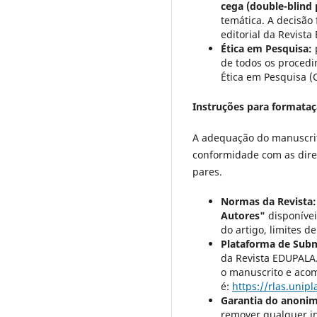
cega (double-blind 
temática. A decisão
editorial da Revist
Ética em Pesquisa:
de todos os procedi
Ética em Pesquisa (
Instruções para formata
A adequação do manuscrito
conformidade com as diret
pares.
Normas da Revista:
Autores"
disponívei
do artigo, limites 
Plataforma de Sub
da Revista EDUPALA.
o manuscrito e acom
é:
https://rlas.uni
Garantia do anonim
remover qualquer in