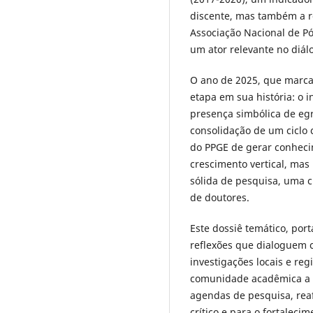
discente, mas também a r
Associação Nacional de P
um ator relevante no diál
O ano de 2025, que marca
etapa em sua história: o
presença simbólica de egr
consolidação de um ciclo
do PPGE de gerar conheci
crescimento vertical, mas
sólida de pesquisa, uma c
de doutores.
Este dossiê temático, por
reflexões que dialoguem 
investigações locais e r
comunidade acadêmica a co
agendas de pesquisa, rea
crítico e para o fortaleci