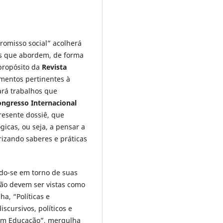
romisso social” acolherá
stas que abordem, de forma
propósito da
Revista
mentos pertinentes à
ará trabalhos que
ngresso Internacional
resente dossiê, que
icas, ou seja, a pensar a
rizando saberes e práticas
ndo-se em torno de suas
não devem ser vistas como
a, “Políticas e
scursivos, políticos e
s em Educação”, mergulha