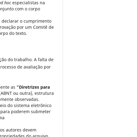
ad hoc
especialistas na
onjunto com o corpo
 declarar o cumprimento
aprovação por um Comitê de
rpo do texto.
ão do trabalho. A falta de
rocesso de avaliação por
mente as
"Diretrizes para
(ABNT ou outra), estrutura
samente observadas.
io do sistema eletrônico
ma para poderem submeter
rma
 os autores devem
ropriedades do arquivo.