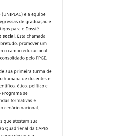
 (UNIPLAC) e a equipe
 egressas de graduação e
tigos para o Dossiê
 social
. Esta chamada
sobretudo, promover um
am o campo educacional
 consolidado pelo PPGE.
 de sua primeira turma de
ão humana de docentes e
ífico, ético, político e
 o Programa se
ndas formativas e
o cenário nacional.
as que atestam sua
ção Quadrienal da CAPES
u corpo docente e