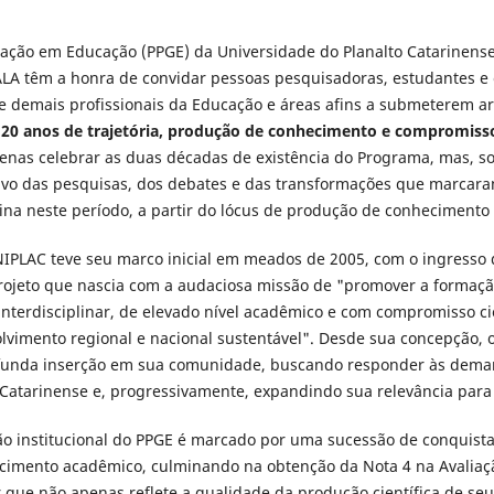
ção em Educação (PPGE) da Universidade do Planalto Catarinense
PALA têm a honra de convidar pessoas pesquisadoras, estudantes e
 demais profissionais da Educação e áreas afins a submeterem ar
20 anos de trajetória, produção de conhecimento e compromisso
enas celebrar as duas décadas de existência do Programa, mas, 
ctivo das pesquisas, dos debates e das transformações que marcar
tina neste período, a partir do lócus de produção de conhecimento
NIPLAC teve seu marco inicial em meados de 2005, com o ingresso
ojeto que nascia com a audaciosa missão de "promover a formaç
terdisciplinar, de elevado nível acadêmico e com compromisso cient
olvimento regional e nacional sustentável". Desde sua concepção,
ofunda inserção em sua comunidade, buscando responder às dema
o Catarinense e, progressivamente, expandindo sua relevância para 
ão institucional do PPGE é marcado por uma sucessão de conquist
cimento acadêmico, culminando na obtenção da Nota 4 na Avalia
 que não apenas reflete a qualidade da produção científica de se