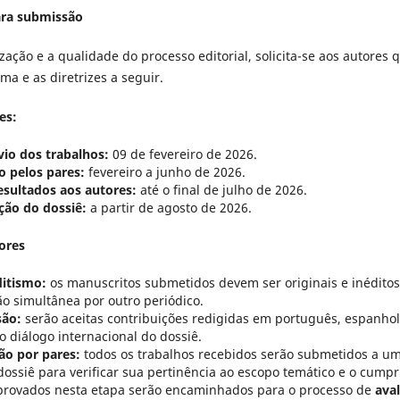
ra submissão
ização e a qualidade do processo editorial, solicita-se aos autores
a e as diretrizes a seguir.
es:
vio dos trabalhos:
09 de fevereiro de 2026.
o pelos pares:
fevereiro a junho de 2026.
sultados aos autores:
até o final de julho de 2026.
ção do dossiê:
a partir de agosto de 2026.
tores
ditismo:
os manuscritos submetidos devem ser originais e inédito
ão simultânea por outro periódico.
são:
serão aceitas contribuições redigidas em português, espanhol
o diálogo internacional do dossiê.
ão por pares:
todos os trabalhos recebidos serão submetidos a uma
 dossiê para verificar sua pertinência ao escopo temático e o cum
aprovados nesta etapa serão encaminhados para o processo de
ava