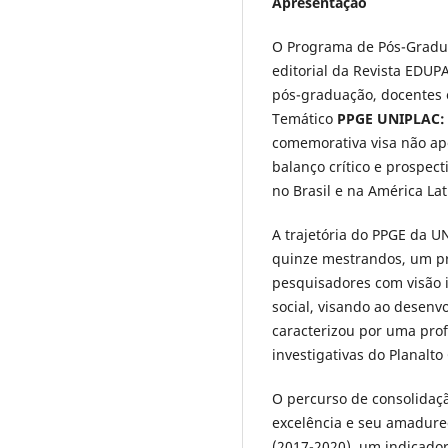
Apresentação
O Programa de Pós-Gradua
editorial da Revista EDU
pós-graduação, docentes e
Temático
PPGE UNIPLAC: 
comemorativa visa não ap
balanço crítico e prospe
no Brasil e na América La
A trajetória do PPGE da U
quinze mestrandos, um pr
pesquisadores com visão in
social, visando ao desenv
caracterizou por uma pr
investigativas do Planalt
O percurso de consolidaç
excelência e seu amadure
(2017-2020), um indicador