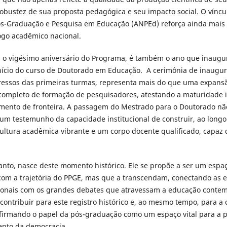
obustez de sua proposta pedagógica e seu impacto social. O vínc
ós-Graduação e Pesquisa em Educação (ANPEd) reforça ainda mai
ogo acadêmico nacional.
 o vigésimo aniversário do Programa, é também o ano que inaugu
 início do curso de Doutorado em Educação. A cerimônia de inaugu
essos das primeiras turmas, representa mais do que uma expansão 
 completo de formação de pesquisadores, atestando a maturidade i
mento de fronteira. A passagem do Mestrado para o Doutorado n
 um testemunho da capacidade institucional de construir, ao long
ultura acadêmica vibrante e um corpo docente qualificado, capaz 
tanto, nasce deste momento histórico. Ele se propõe a ser um esp
com a trajetória do PPGE, mas que a transcendam, conectando as e
egionais com os grandes debates que atravessam a educação cont
ntribuir para este registro histórico e, ao mesmo tempo, para a 
firmando o papel da pós-graduação como um espaço vital para a
mento da democracia.