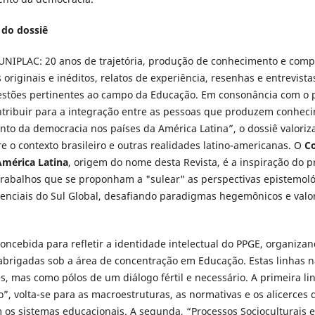
 do dossiê
UNIPLAC: 20 anos de trajetória, produção de conhecimento e comp
os originais e inéditos, relatos de experiência, resenhas e entrevi
uestões pertinentes ao campo da Educação. Em consonância com o 
ntribuir para a integração entre as pessoas que produzem conheci
nto da democracia nos países da América Latina”, o dossiê valoriz
e o contexto brasileiro e outras realidades latino-americanas. O
Co
mérica Latina
, origem do nome desta Revista, é a inspiração do p
rabalhos que se proponham a "sulear" as perspectivas epistemológ
renciais do Sul Global, desafiando paradigmas hegemônicos e valo
 concebida para refletir a identidade intelectual do PPGE, organiza
abrigadas sob a área de concentração em Educação. Estas linhas 
 mas como pólos de um diálogo fértil e necessário. A primeira linh
 volta-se para as macroestruturas, as normativas e os alicerces di
m os sistemas educacionais. A segunda, “Processos Socioculturai