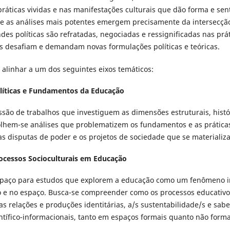
ráticas vividas e nas manifestações culturais que dão forma e se
ue as análises mais potentes emergem precisamente da intersecção
s políticas são refratadas, negociadas e ressignificadas nas prát
is desafiam e demandam novas formulações políticas e teóricas.
alinhar a um dos seguintes eixos temáticos:
olíticas e Fundamentos da Educação
são de trabalhos que investiguem as dimensões estruturais, históri
olhem-se análises que problematizem os fundamentos e as prática
as disputas de poder e os projetos de sociedade que se materializa
rocessos Socioculturais em Educação
espaço para estudos que explorem a educação como um fenômeno i
po e no espaço. Busca-se compreender como os processos educativ
as relações e produções identitárias, a/s sustentabilidade/s e sabe
entífico-informacionais, tanto em espaços formais quanto não form