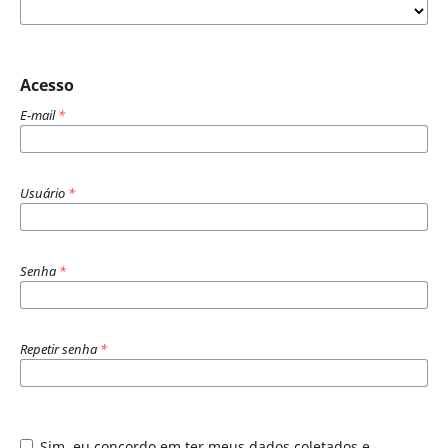
Acesso
E-mail
*
Usuário
*
Senha
*
Repetir senha
*
Sim, eu concordo em ter meus dados coletados e