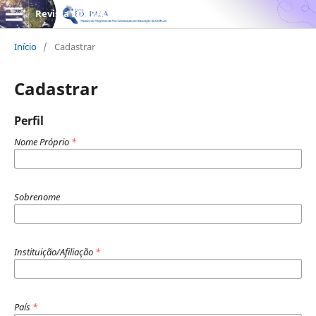
Revista EDUPALA
Início
/
Cadastrar
Cadastrar
Perfil
Nome Próprio
*
Sobrenome
Instituição/Afiliação
*
País
*