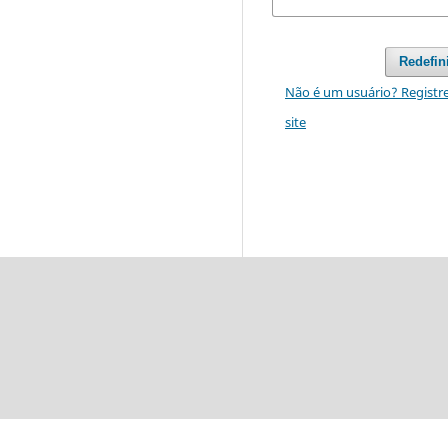
Redefin
Não é um usuário? Registr
site