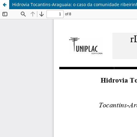
Hidrovia Tocantins-Araguaia: o caso da comunidade ribeiri