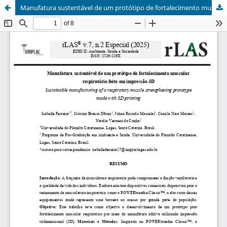
Manufatura sustentável de um protótipo de fortalecimento muscular respiratório feito em impressão 3D