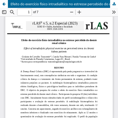
Efeito do exercício físico intradialítico no estresse percebido do doente renal crônico