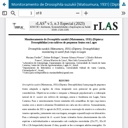
Monitoramento de Drosophila suzukii (Matsumura, 1931) (Diptera: Drosophilidae) em cultivos de pequenos frutos em Lages