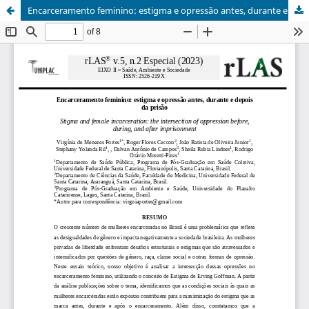
Encarceramento feminino: estigma e opressão antes, durante e depois da prisão