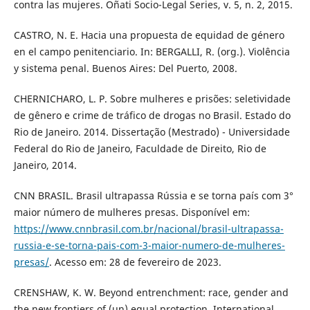
contra las mujeres. Oñati Socio-Legal Series, v. 5, n. 2, 2015.
CASTRO, N. E. Hacia una propuesta de equidad de género
en el campo penitenciario. In: BERGALLI, R. (org.). Violência
y sistema penal. Buenos Aires: Del Puerto, 2008.
CHERNICHARO, L. P. Sobre mulheres e prisões: seletividade
de gênero e crime de tráfico de drogas no Brasil. Estado do
Rio de Janeiro. 2014. Dissertação (Mestrado) - Universidade
Federal do Rio de Janeiro, Faculdade de Direito, Rio de
Janeiro, 2014.
CNN BRASIL. Brasil ultrapassa Rússia e se torna país com 3°
maior número de mulheres presas. Disponível em:
https://www.cnnbrasil.com.br/nacional/brasil-ultrapassa-
russia-e-se-torna-pais-com-3-maior-numero-de-mulheres-
presas/
. Acesso em: 28 de fevereiro de 2023.
CRENSHAW, K. W. Beyond entrenchment: race, gender and
the new frontiers of (un) equal protection. International