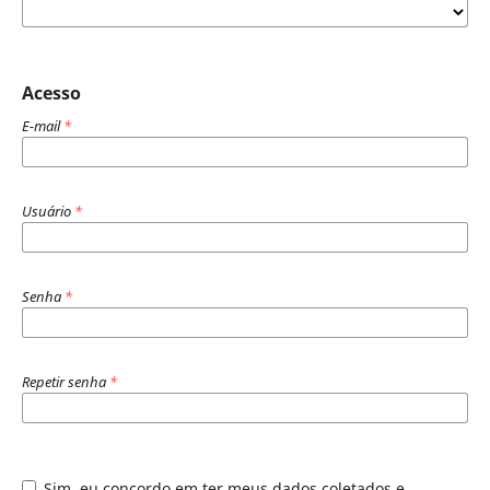
Acesso
E-mail
*
Usuário
*
Senha
*
Repetir senha
*
Sim, eu concordo em ter meus dados coletados e