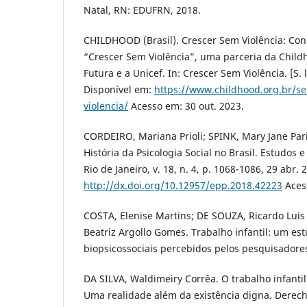
Natal, RN: EDUFRN, 2018.
CHILDHOOD (Brasil). Crescer Sem Violência: Con
“Crescer Sem Violência”, uma parceria da Child
Futura e a Unicef. In: Crescer Sem Violência. [S. l
Disponível em:
https://www.childhood.org.br/se
violencia/
Acesso em: 30 out. 2023.
CORDEIRO, Mariana Prioli; SPINK, Mary Jane Par
História da Psicologia Social no Brasil. Estudos 
Rio de Janeiro, v. 18, n. 4, p. 1068-1086, 29 abr.
http://dx.doi.org/10.12957/epp.2018.42223
Aces
COSTA, Elenise Martins; DE SOUZA, Ricardo Luis V
Beatriz Argollo Gomes. Trabalho infantil: um es
biopsicossociais percebidos pelos pesquisadores.
DA SILVA, Waldimeiry Corrêa. O trabalho infanti
Uma realidade além da existência digna. Derecho