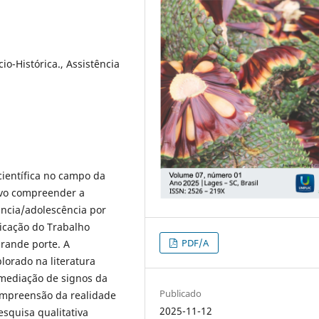
cio-Histórica., Assistência
ientífica no campo da
tivo compreender a
ância/adolescência por
icação do Trabalho
PDF/A
grande porte. A
plorado na literatura
mediação de signos da
Publicado
compreensão da realidade
2025-11-12
squisa qualitativa