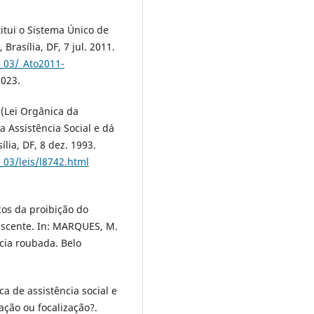
titui o Sistema Único de
 Brasília, DF, 7 jul. 2011.
l_03/_Ato2011-
2023.
 (Lei Orgânica da
a Assistência Social e dá
ília, DF, 8 dez. 1993.
_03/leis/l8742.html
icos da proibição do
lescente. In: MARQUES, M.
ncia roubada. Belo
ca de assistência social e
zação ou focalização?.