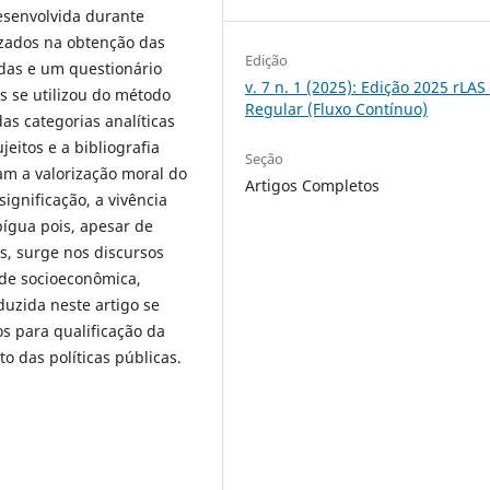
esenvolvida durante
lizados na obtenção das
Edição
das e um questionário
v. 7 n. 1 (2025): Edição 2025 rLAS
s se utilizou do método
Regular (Fluxo Contínuo)
as categorias analíticas
jeitos e a bibliografia
Seção
am a valorização moral do
Artigos Completos
ignificação, a vivência
bígua pois, apesar de
s, surge nos discursos
ade socioeconômica,
duzida neste artigo se
os para qualificação da
o das políticas públicas.