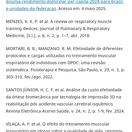
divulga-rendimento-domiciliar-per-capita-2024-para-brasil-
e-unidades-da-federacao
. Acesso em: 4 maio 2025.
MENZES, K. K. P. et al. A review on respiratory muscle
training devices. Journal of Pulmonary & Respiratory
Medicine, [S.l.], v. 8, n. 2, p. 1–7, abr. 2018.
MORTARI, B. R.; MANZANO, R. M. Efetividade de diferentes
protocolos e cargas utilizadas no treinamento muscular
inspiratório de indivíduos com DPOC: uma revisão
sistemática. Fisioterapia e Pesquisa, São Paulo, v. 29, n. 3, p.
303–310, fev./ago. 2022.
SANTOS JÚNIOR, H. C. F. et al. Análise da custo-efetividade
da órtese biomecânica por tecnologia de impressão 3D na
reabilitação pós acidente vascular cerebral isquêmico.
Revista Eletrônica Acervo Saúde, v. 24, n. 2, p. 1-9, fev. 2024.
VILAÇA, A. F. et al. O efeito do treinamento muscular
inspiratório em idosos sobre a qualidade de vida, resposta