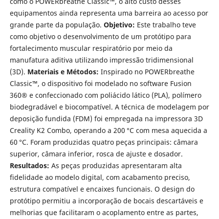
como o POWERbreathe Classic™, o alto custo desses
equipamentos ainda representa uma barreira ao acesso por
grande parte da população.
Objetivo:
Este trabalho teve
como objetivo o desenvolvimento de um protótipo para
fortalecimento muscular respiratório por meio da
manufatura aditiva utilizando impressão tridimensional
(3D).
Materiais e Métodos:
Inspirado no POWERbreathe
Classic™, o dispositivo foi modelado no software Fusion
360® e confeccionado com poliácido lático (PLA), polímero
biodegradável e biocompatível. A técnica de modelagem por
deposição fundida (FDM) foi empregada na impressora 3D
Creality K2 Combo, operando a 200 °C com mesa aquecida a
60 °C. Foram produzidas quatro peças principais: câmara
superior, câmara inferior, rosca de ajuste e dosador.
Resultados:
As peças produzidas apresentaram alta
fidelidade ao modelo digital, com acabamento preciso,
estrutura compatível e encaixes funcionais. O design do
protótipo permitiu a incorporação de bocais descartáveis e
melhorias que facilitaram o acoplamento entre as partes,