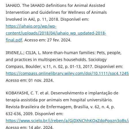
IAHAIO. The IAHAIO definitions for Animal Assisted
Intervention and Guidelines for Wellness of Animals
Involved in AAI, p. 11, 2018. Disponível em:
https://iahaio.org/wp/wp-
content/uploads/2018/04/iahaio_wp_updated-2018-
final.pdf
. Acesso em: 27 fev. 2024.
IRVINE,L.; CILIA, L. More-than-human families: Pets, people,
and practices in multispecies households. Sociology
Compass, Boulder, v.11, n. 02, p. 01-13, 2017. Disponível em:
https://compass.onlinelibrary.wiley.com/doi/10.1111/soc4.1245
Acesso em: 01 nov. 2024.
KOBAYASHI, C. T. et al. Desenvolvimento e implantação de
terapia assistida por animais em hospital universitário.
Revista Brasileira de Enfermagem, Brasília, v. 62, n. 4, p.
632-636, 2009. Disponível em:
https://www.scielo.br/j/reben/a/GjDXNChhKQxZdpPqqzn3qBs/
Acesso em: 14 abr. 2024.