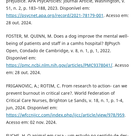
prejudice. APA PsycArticles: Journal Article, Washington, v.
51, n. 2, p. 183–188, 2023. Disponível em:
https://psycnet.apa.org/record/2021-78179-001
. Acesso em:
28 out. 2024.
FOSTER, M. QUINN, M. Does a dog improve the mental well-
being of patients and staff in a camhs hospital? BJPsych
Open, Condado de Cambridge, v. 8, n. 1, p, 1, 2022.
Disponível em:
https://pmc.ncbi.nlm.nih.gov/articles/PMC9378041/
. Acesso
em: 28 out. 2024.
FRIGANOVIC, A.; ROTIM, C. From research to action- can we
prevent burnout in critical care?. World Federation of
Critical Care Nurses, Brighton Le Sands, v. 18, n. 1, p. 1-4,
jun, 2024. Disponível em:
https://wfccnijcc.com/index.php/ijcc/article/view/978/959
.
Acesso em: 02 nov. 2024.
FUCHS, H. O animal em casa - um estudo no sentido de des-