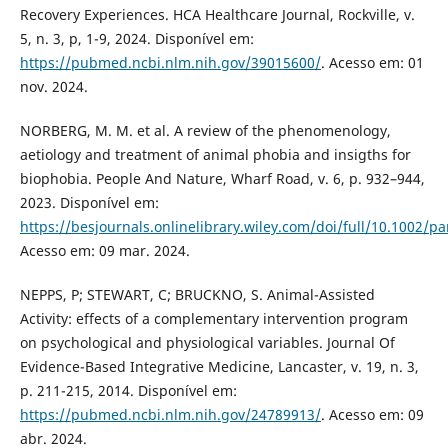
Recovery Experiences. HCA Healthcare Journal, Rockville, v.
5, n. 3, p, 1-9, 2024. Disponível em:
https://pubmed.ncbi.nlm.nih.gov/39015600/
. Acesso em: 01
nov. 2024.
NORBERG, M. M. et al. A review of the phenomenology,
aetiology and treatment of animal phobia and insigths for
biophobia. People And Nature, Wharf Road, v. 6, p. 932–944,
2023. Disponível em:
https://besjournals.onlinelibrary.wiley.com/doi/full/10.1002/p
Acesso em: 09 mar. 2024.
NEPPS, P; STEWART, C; BRUCKNO, S. Animal-Assisted
Activity: effects of a complementary intervention program
on psychological and physiological variables. Journal Of
Evidence-Based Integrative Medicine, Lancaster, v. 19, n. 3,
p. 211-215, 2014. Disponível em:
https://pubmed.ncbi.nlm.nih.gov/24789913/
. Acesso em: 09
abr. 2024.