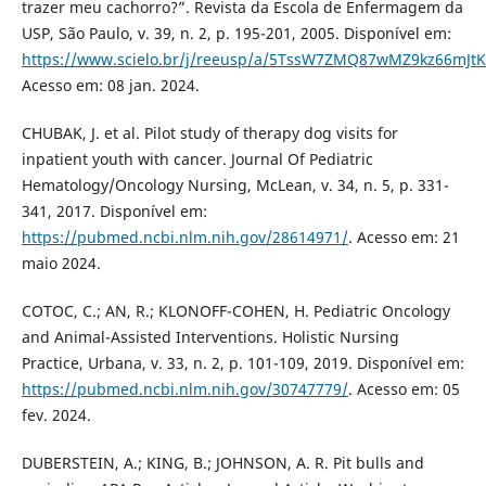
trazer meu cachorro?”. Revista da Escola de Enfermagem da
USP, São Paulo, v. 39, n. 2, p. 195-201, 2005. Disponível em:
https://www.scielo.br/j/reeusp/a/5TssW7ZMQ87wMZ9kz66mJtK
Acesso em: 08 jan. 2024.
CHUBAK, J. et al. Pilot study of therapy dog visits for
inpatient youth with cancer. Journal Of Pediatric
Hematology/Oncology Nursing, McLean, v. 34, n. 5, p. 331-
341, 2017. Disponível em:
https://pubmed.ncbi.nlm.nih.gov/28614971/
. Acesso em: 21
maio 2024.
COTOC, C.; AN, R.; KLONOFF-COHEN, H. Pediatric Oncology
and Animal-Assisted Interventions. Holistic Nursing
Practice, Urbana, v. 33, n. 2, p. 101-109, 2019. Disponível em:
https://pubmed.ncbi.nlm.nih.gov/30747779/
. Acesso em: 05
fev. 2024.
DUBERSTEIN, A.; KING, B.; JOHNSON, A. R. Pit bulls and