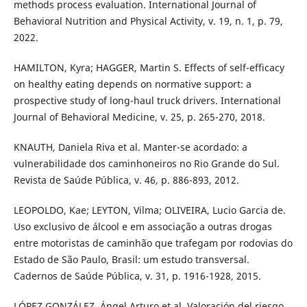
methods process evaluation. International Journal of
Behavioral Nutrition and Physical Activity, v. 19, n. 1, p. 79,
2022.
HAMILTON, Kyra; HAGGER, Martin S. Effects of self-efficacy
on healthy eating depends on normative support: a
prospective study of long-haul truck drivers. International
Journal of Behavioral Medicine, v. 25, p. 265-270, 2018.
KNAUTH, Daniela Riva et al. Manter-se acordado: a
vulnerabilidade dos caminhoneiros no Rio Grande do Sul.
Revista de Saúde Pública, v. 46, p. 886-893, 2012.
LEOPOLDO, Kae; LEYTON, Vilma; OLIVEIRA, Lucio Garcia de.
Uso exclusivo de álcool e em associação a outras drogas
entre motoristas de caminhão que trafegam por rodovias do
Estado de São Paulo, Brasil: um estudo transversal.
Cadernos de Saúde Pública, v. 31, p. 1916-1928, 2015.
LÓPEZ GONZÁLEZ, Ángel Arturo et al. Valoración del riesgo