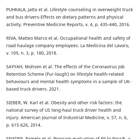
PUHKALA, Jatta et al. Lifestyle counseling in overweight truck
and bus drivers-Effects on dietary patterns and physical
activity. Preventive Medicine Reports, v. 4, p. 435-440, 2016.
RIVA, Matteo Marco et al. Occupational health and safety of
road haulage company employees. La Medicina del Lavoro,
v. 109, n. 3, p. 180, 2018.
SAYYAH, Mohsen et al. The effects of the Coronavirus Job
Retention Scheme (Fur-lough) on lifestyle health-related
behaviours and mental health symptoms in a sample of UK-
based truck drivers. 2021.
SIEBER, W. Karl et al. Obesity and other risk factors: the
national survey of US long‐haul truck driver health and
injury. American Journal of Industrial Medicine, v. 57, n. 6,
p. 615-626, 2014.
SNYDER, Pamela et al. Program evaluation of Fit to Pass®, a