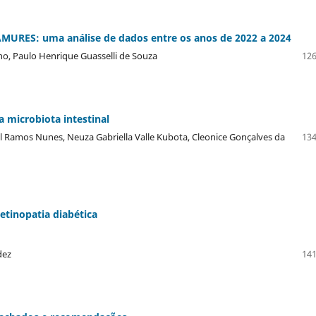
 AMURES: uma análise de dados entre os anos de 2022 a 2024
ho, Paulo Henrique Guasselli de Souza
126
 microbiota intestinal
l Ramos Nunes, Neuza Gabriella Valle Kubota, Cleonice Gonçalves da
134
etinopatia diabética
dez
141