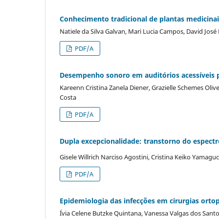
Conhecimento tradicional de plantas medicinai
Natiele da Silva Galvan, Mari Lucia Campos, David José 
PDF/A
Desempenho sonoro em auditórios acessíveis 
Kareenn Cristina Zanela Diener, Grazielle Schemes Olive
Costa
PDF/A
Dupla excepcionalidade: transtorno do espectro
Gisele Willrich Narciso Agostini, Cristina Keiko Yamagu
PDF/A
Epidemiologia das infecções em cirurgias ortop
Ívia Celene Butzke Quintana, Vanessa Valgas dos Santos