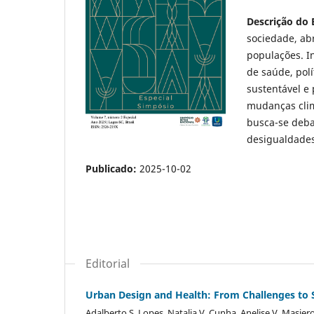
Descrição do E
sociedade, ab
populações. I
de saúde, pol
sustentável e
mudanças clim
busca-se debat
desigualdade
Publicado:
2025-10-02
Editorial
Urban Design and Health: From Challenges to S
Adalberto S. Lopes, Natalia V. Cunha, Anelise V. Masier