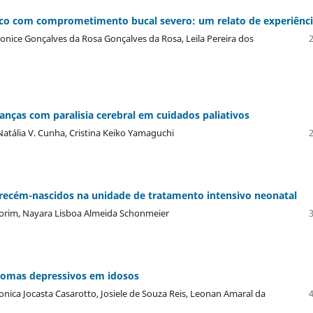
ico com comprometimento bucal severo: um relato de experiênc
eonice Gonçalves da Rosa Gonçalves da Rosa, Leila Pereira dos
ianças com paralisia cerebral em cuidados paliativos
tália V. Cunha, Cristina Keiko Yamaguchi
recém-nascidos na unidade de tratamento intensivo neonatal
morim, Nayara Lisboa Almeida Schonmeier
ntomas depressivos em idosos
onica Jocasta Casarotto, Josiele de Souza Reis, Leonan Amaral da