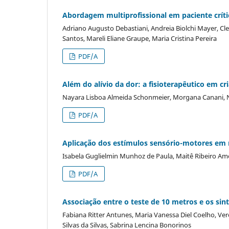
Abordagem multiprofissional em paciente crít
Adriano Augusto Debastiani, Andreia Biolchi Mayer, Cl
Santos, Mareli Eliane Graupe, Maria Cristina Pereira
PDF/A
Além do alívio da dor: a fisioterapêutico em cr
Nayara Lisboa Almeida Schonmeier, Morgana Canani, Na
PDF/A
Aplicação dos estímulos sensório-motores em 
Isabela Guglielmin Munhoz de Paula, Maitê Ribeiro A
PDF/A
Associação entre o teste de 10 metros e os si
Fabiana Ritter Antunes, Maria Vanessa Diel Coelho, Ver
Silvas da Silvas, Sabrina Lencina Bonorinos