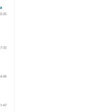
ia
20-26
27-33
34-40
41-47