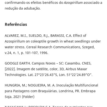
confirmando os efeitos benéficos do
Azospirillum
associado a
redução da adubação.
Referências
ALVAREZ, M.I., SUELDO, R.J., BARASSI, C.A. Effect of
Azospirillum on coleoptile growth in wheat seedlings under
water stress. Cereal Research Communications, Szeged,
v.24, n. 1, p. 101-107, 1996.
GOOGLE EARTH. Campos Novos – SC: Caxambu. CNES,
[2022]. Imagem de satélite, color, 3D, Airbus Maxar
Technologies. Lat. 27°23'26.43"S, Lon. 51°22'24.89"O”.
HUNGRIA, M.; NOGUEIRA, M. A. Inoculação Multifuncional
para Pastagens com Braquiárias. Londrina, PR. Embrapa
Soja. 2021 (Folder)