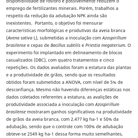
disponibilidade de fósforo e possivelmente reduzem o
emprego de fertilizantes minerais. Porém, trabalhos a
respeito da redução da adubação NPK ainda são
inexistentes. Portanto, o objetivo foi mensurar
características morfológicas e produtivas da aveia branca
(
Avena sativa
L), submetidas a inoculação com
Azospirillum
brasilense
e cepas de
Bacillus subtilis
e
Priestia megaterium.
O
experimento foi implantado em delineamento de blocos
casualizados (DBC), com quatro tratamentos e cinco
repetições. Os dados avaliados foram a estatura das plantas
e a produtividade de grãos, sendo que os resultados
obtidos foram submetidos a ANOVA, com nível de 5% de
desconfiança. Mesmo não havendo diferenças estáticas nos
dados coletados referentes a estatura, as avalições de
produtividade associada a inoculação com
Azospirillum
brasilense
mostraram ganhos significativos na produtividade
de grãos da aveia branca, com 2.477 kg ha-1 e 50% da
adubação, sendo que o controle com 100% de adubação
obteve-se 2549 kg ha-1 dessa forma muito semelhantes,