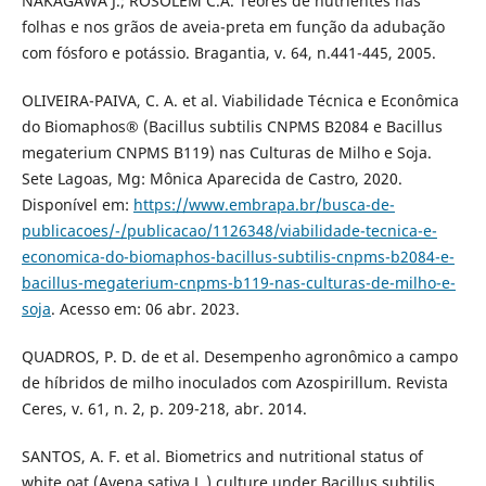
NAKAGAWA J.; ROSOLEM C.A. Teores de nutrientes nas
folhas e nos grãos de aveia-preta em função da adubação
com fósforo e potássio. Bragantia, v. 64, n.441-445, 2005.
OLIVEIRA-PAIVA, C. A. et al. Viabilidade Técnica e Econômica
do Biomaphos® (Bacillus subtilis CNPMS B2084 e Bacillus
megaterium CNPMS B119) nas Culturas de Milho e Soja.
Sete Lagoas, Mg: Mônica Aparecida de Castro, 2020.
Disponível em:
https://www.embrapa.br/busca-de-
publicacoes/-/publicacao/1126348/viabilidade-tecnica-e-
economica-do-biomaphos-bacillus-subtilis-cnpms-b2084-e-
bacillus-megaterium-cnpms-b119-nas-culturas-de-milho-e-
soja
. Acesso em: 06 abr. 2023.
QUADROS, P. D. de et al. Desempenho agronômico a campo
de híbridos de milho inoculados com Azospirillum. Revista
Ceres, v. 61, n. 2, p. 209-218, abr. 2014.
SANTOS, A. F. et al. Biometrics and nutritional status of
white oat (Avena sativa L.) culture under Bacillus subtilis