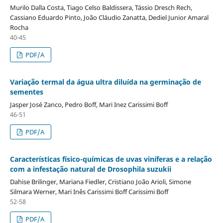
Murilo Dalla Costa, Tiago Celso Baldissera, Tássio Dresch Rech,
Cassiano Eduardo Pinto, João Cláudio Zanatta, Dediel Junior Amaral
Rocha
40-45
PDF/A
Variação termal da água ultra diluída na germinação de
sementes
Jasper José Zanco, Pedro Boff, Mari Inez Carissimi Boff
46-51
PDF/A
Características físico-químicas de uvas viníferas e a relação
com a infestação natural de Drosophila suzukii
Dahise Brilinger, Mariana Fiedler, Cristiano João Arioli, Simone
Silmara Werner, Mari Inês Carissimi Boff Carissimi Boff
52-58
PDF/A