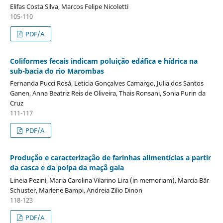
Elifas Costa Silva, Marcos Felipe Nicoletti
105-110
PDF/A
Coliformes fecais indicam poluição edáfica e hídrica na
sub-bacia do rio Marombas
Fernanda Pucci Rosá, Leticia Gonçalves Camargo, Julia dos Santos
Ganen, Anna Beatriz Reis de Oliveira, Thais Ronsani, Sonia Purin da
Cruz
111-117
PDF/A
Produção e caracterização de farinhas alimentícias a partir
da casca e da polpa da maçã gala
Lineia Pezini, Maria Carolina Vilarino Lira (in memoriam), Marcia Bär
Schuster, Marlene Bampi, Andreia Zilio Dinon
118-123
PDF/A