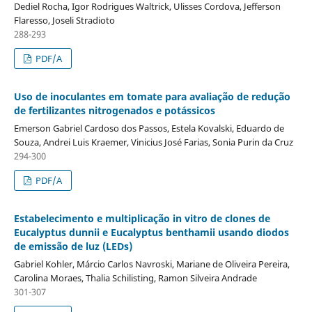
Dediel Rocha, Igor Rodrigues Waltrick, Ulisses Cordova, Jefferson
Flaresso, Joseli Stradioto
288-293
PDF/A
Uso de inoculantes em tomate para avaliação de redução
de fertilizantes nitrogenados e potássicos
Emerson Gabriel Cardoso dos Passos, Estela Kovalski, Eduardo de
Souza, Andrei Luis Kraemer, Vinicius José Farias, Sonia Purin da Cruz
294-300
PDF/A
Estabelecimento e multiplicação in vitro de clones de
Eucalyptus dunnii e Eucalyptus benthamii usando diodos
de emissão de luz (LEDs)
Gabriel Kohler, Márcio Carlos Navroski, Mariane de Oliveira Pereira,
Carolina Moraes, Thalia Schilisting, Ramon Silveira Andrade
301-307