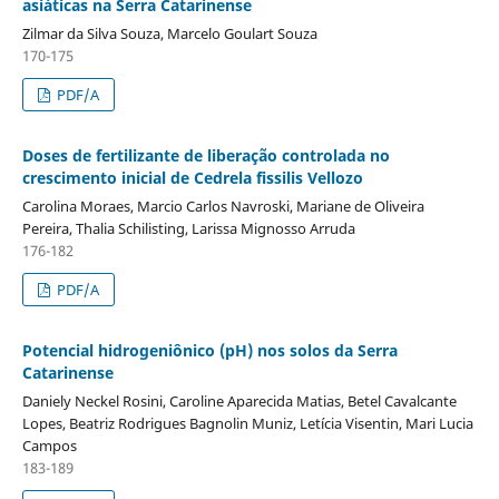
asiáticas na Serra Catarinense
Zilmar da Silva Souza, Marcelo Goulart Souza
170-175
PDF/A
Doses de fertilizante de liberação controlada no
crescimento inicial de Cedrela fissilis Vellozo
Carolina Moraes, Marcio Carlos Navroski, Mariane de Oliveira
Pereira, Thalia Schilisting, Larissa Mignosso Arruda
176-182
PDF/A
Potencial hidrogeniônico (pH) nos solos da Serra
Catarinense
Daniely Neckel Rosini, Caroline Aparecida Matias, Betel Cavalcante
Lopes, Beatriz Rodrigues Bagnolin Muniz, Letícia Visentin, Mari Lucia
Campos
183-189