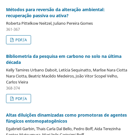
Métodos para reversão da alteração ambiental:
recuperação passiva ou ativa?
Roberta Pittelkow Neitzel, Juliano Pereira Gomes
361-367
PDF/A
Bibliometria da pesquisa em carbono no solo na última
década
Kelly Tamires Urbano Daboit, Letícia Sequinatto, Marlise Nara Ciotta
Nara Ciotta, Beatriz Macêdo Medeiros, João Vitor Scopel Velho,
Carlos Vieira
368-374
PDF/A
Altas diluições dinamizadas como promotoras de agentes
fúngicos entomopatogênicos
Egabrieli Garbin, Thais Carla Dal Bello, Pedro Boff, Aida Terezinha
Santos Matsumura, Mari Inês Carissimi Boff