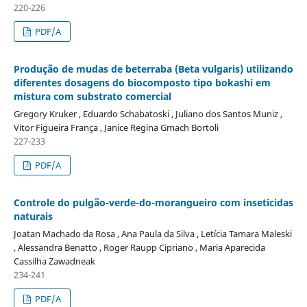
220-226
PDF/A
Produção de mudas de beterraba (Beta vulgaris) utilizando
diferentes dosagens do biocomposto tipo bokashi em
mistura com substrato comercial
Gregory Kruker , Eduardo Schabatoski , Juliano dos Santos Muniz ,
Vitor Figueira França , Janice Regina Gmach Bortoli
227-233
PDF/A
Controle do pulgão-verde-do-morangueiro com inseticidas
naturais
Joatan Machado da Rosa , Ana Paula da Silva , Letícia Tamara Maleski
, Alessandra Benatto , Roger Raupp Cipriano , Maria Aparecida
Cassilha Zawadneak
234-241
PDF/A