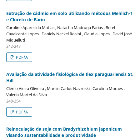
Extração de cádmio em solo utilizando métodos Mehlich-1
e Cloreto de Bário
Caroline Aparecida Matias , Natacha Madruga Farias , Betel
Cavalcante Lopes , Daniely Neckel Rosini , Claudia Lopes , David José
Miquelluti
242-247
PDF/A
Avaliação da atividade fisiológica de Ilex paraguariensis St.
Hill
Clenio Vieira Oliveira , Marcio Carlos Navroski , Carolina Moraes ,
Valeria Martel da Silva
248-254
PDF/A
Reinoculação da soja com Bradyrhizobium japonicum
visando sustentabilidade e produtividade