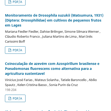
PDF/A
Monitoramento de Drosophila suzukii (Matsumura, 1931)
(Diptera: Drosophilidae) em cultivos de pequenos frutos
em Lages
Mariana Fiedler Fiedler, Dahise Brilinger, Simone Silmara Werner ,
Cláudio Roberto Franco , Juliana Martins de Lima , Mari Inês
Carissimi Boff
PDF/A
Coinoculação de azevém com Azospirillum brasilense e
Pseudomonas fluorescens como alternativa para a
agricultura sustentavel
Vinicius José Farias , Mateus Solanha , Tatiele Baroncello , Abílio
Spautz , Kelen Cristina Basso , Sonia Purin da Cruz
198-204
PDF/A