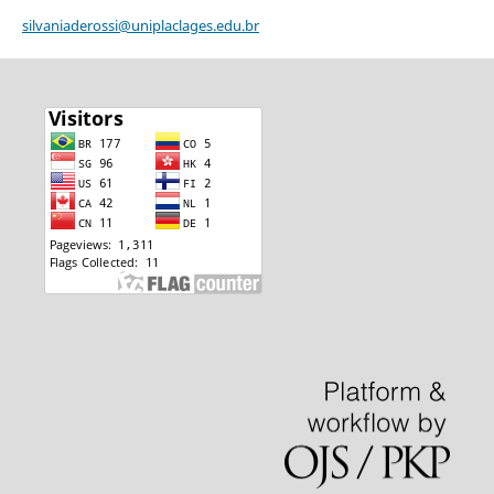
silvaniaderossi@uniplaclages.edu.br